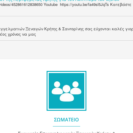
videos/452861612838650 Youtube https://youtu.be/fa49sl5JqTs Κατεβάστε τ
αγγελματιών Ξεναγών Κρήτης & Σαντορίνης σας εύχονται καλές γιορτ
έος χρόνος να μας
ΣΩΜΑΤΕΙΟ